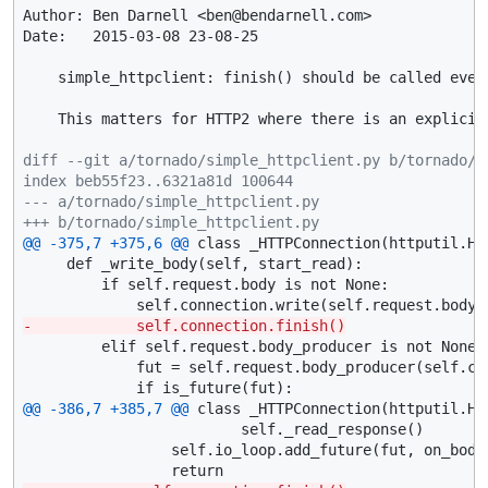
Author: Ben Darnell <ben@bendarnell.com>

Date:   2015-03-08 23-08-25

    simple_httpclient: finish() should be called even 
    This matters for HTTP2 where there is an explicit 
diff --git a/tornado/simple_httpclient.py b/tornado/s
index beb55f23..6321a81d 100644
--- a/tornado/simple_httpclient.py
+++ b/tornado/simple_httpclient.py
@@ -375,7 +375,6 @@
 class _HTTPConnection(httputil.HTT
     def _write_body(self, start_read):

         if self.request.body is not None:

-            self.connection.finish()
         elif self.request.body_producer is not None:

             fut = self.request.body_producer(self.con
@@ -386,7 +385,7 @@
 class _HTTPConnection(httputil.HTT
                         self._read_response()

                 self.io_loop.add_future(fut, on_body_