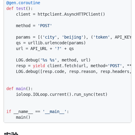
@gen.coroutine
def
test
():

    client = httpclient.AsyncHTTPClient()

    method = 
'POST'
    params = [(
'city'
, 
'beijing'
), (
'token'
, API_KEY)]
    qs = urllib.urlencode(params)

    url = API_URL + 
'?'
 + qs

    LOG.debug(
'%s %s'
, method, url)

    resp = 
yield
 client.fetch(url, method=
'POST'
, **D
    LOG.debug([resp.code, resp.reason, resp.headers, r
def
main
():

    ioloop.IOLoop.current().run_sync(test)

if
 __name__ == 
'__main__'
:
