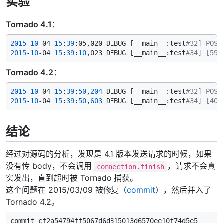
实验
Tornado 4.1
：
2015
-
10
-04 
15
:
39
:05,020 DEBUG [__main__:test
#32] POST
2015
-
10
-04 
15
:
39
:
10
,023 DEBUG [__main__:test
#34] [599
Tornado 4.2
：
2015
-
10
-04 
15
:
39
:
50
,
204
 DEBUG [__main__:test
#32] POST
2015
-
10
-04 
15
:
39
:
50
,
603
 DEBUG [__main__:test
#34] [404
结论
经过对源码的分析，发现是 4.1 版本发送请求的时候，如果
没有传 body，不会调用
，请求不会真
connection.finish
实发出，直到超时被 Tornado 捕获。
这个问题在 2015/03/09 被修复（
commit
），然后并入了
Tornado 4.2。
commit cf2a54794ff5067d6d815013d6570ee10f74d5e5
