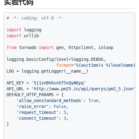
实验代码
# -*- coding: utf-8 -*-
import
import
 urllib

from
 tornado 
import
 gen, httpclient, ioloop

logging.basicConfig(level=logging.DEBUG,

format
=
'%(asctime)s %(levelname)s
LOG = logging.getLogger(__name__)

API_KEY = 
'5j1znBVAsnSf5xQyNQyq'
API_URL = 
'http://www.pm25.in/api/querys/pm2_5.json'
DEFAULT_HTTP_PARAMS = {

'allow_nonstandard_methods'
: 
True
,

'raise_error'
: 
False
,

'request_timeout'
: 
5
,

'connect_timeout'
: 
3
,

}
