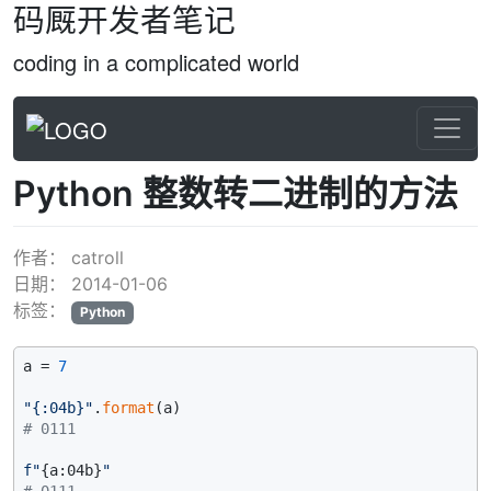
码厩开发者笔记
coding in a complicated world
Python 整数转二进制的方法
作者：
catroll
日期：
2014-01-06
标签：
Python
a = 
7
"{:04b}"
.
format
# 0111
f"
{a:04b}
"
# 0111