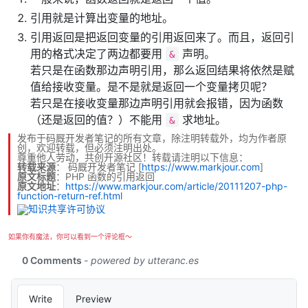
引用就是计算出变量的地址。
引用返回是把返回变量的引用返回来了。而且，返回引
用的格式决定了两边都要用
声明。
&
若只是在函数那边声明引用，那么返回结果将依然是赋
值给接收变量。是不是就是返回一个变量拷贝呢？
若只是在接收变量那边声明引用就会报错，因为函数
（还是返回的值？）不能用
求地址。
&
发布于码厩开发者笔记的所有文章，除注明转载外，均为作者原
创，欢迎转载，但必须注明出处。
尊重他人劳动，共创开源社区！转载请注明以下信息：
转载来源
：
码厩开发者笔记
[
https://www.markjour.com
]
原文标题
：PHP 函数的引用返回
原文地址
：
https://www.markjour.com/article/20111207-php-
function-return-ref.html
如果你有魔法，你可以看到一个评论框～