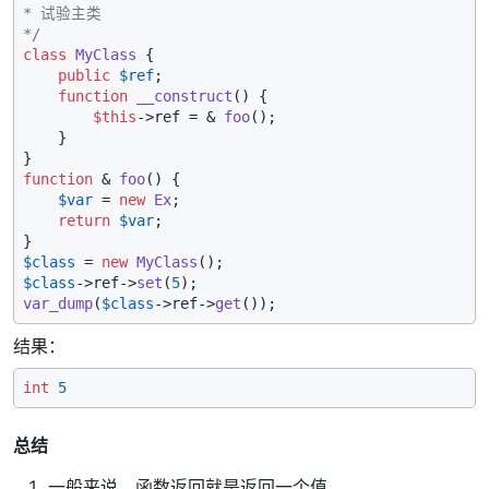
* 试验主类

*/
class
MyClass
{

public
$ref
;

function
__construct
(
) 
{

$this
->ref = & 
foo
();

    }

function
 & 
foo
(
) 
{

$var
 = 
new
Ex
;

return
$var
;

$class
 = 
new
MyClass
$class
->ref->
set
(
5
var_dump
(
$class
->ref->
get
结果：
int
5
总结
一般来说，函数返回就是返回一个值。