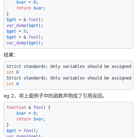
$var
 = 
0
;

return
$var
;

$get
 = & 
foo
var_dump
(
$get
$get
 = 
5
$get
 = & 
foo
var_dump
(
$get
结果：
Strict standards: Only variables should be assigned 
b
int
0
Strict standards: Only variables should be assigned 
b
int
0
eg 2、将上面例子中的函数声明成了引用返回。
function
 & 
foo
(
) 
{

$var
 = 
0
;

return
$var
;

$get
 = 
foo
var_dump
(
$get