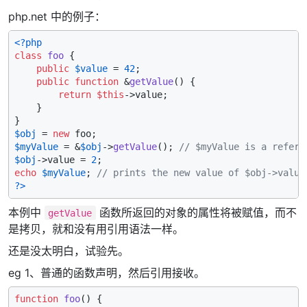
php.net 中的例子：
<?php
class
foo
{

public
$value
 = 
42
;

public
function
 &
getValue
(
) 
{

return
$this
->value;

    }

$obj
 = 
new
$myValue
 = &
$obj
->
getValue
(); 
// $myValue is a refere
$obj
->value = 
2
echo
$myValue
; 
// prints the new value of $obj->value
?>
本例中
函数所返回的对象的属性将被赋值，而不
getValue
是拷贝，就和没有用引用语法一样。
还是没太明白，试验先。
eg 1、普通的函数声明，然后引用接收。
function
foo
(
) 
{
