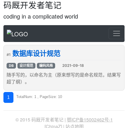
码厩开发者笔记
coding in a complicated world
数据库设计规范
#1
2021-09-18
DB
设计规范
编码风格
随手写的，以命名为主（原来想写的是命名规范，结果写
超了纲）。
TotalNum: 1 , PageSize: 10
1
© 2015 码厩开发者笔记 |
鄂ICP备15002462号-1
[
ChinaZ
] |
站点地图