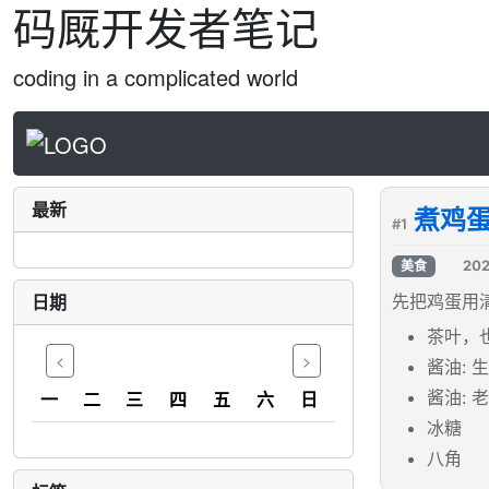
码厩开发者笔记
coding in a complicated world
最新
煮鸡蛋
#1
202
美食
日期
先把鸡蛋用
茶叶，
<
>
酱油:
一
二
三
四
五
六
日
酱油: 
冰糖
八角