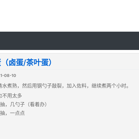
（卤蛋/茶叶蛋）
1-08-10
清水煮熟，然后用钢勺子敲裂，加入佐料，继续煮两个小时。
也不用太多
 生抽，几勺子（看着办）
老抽，一点点