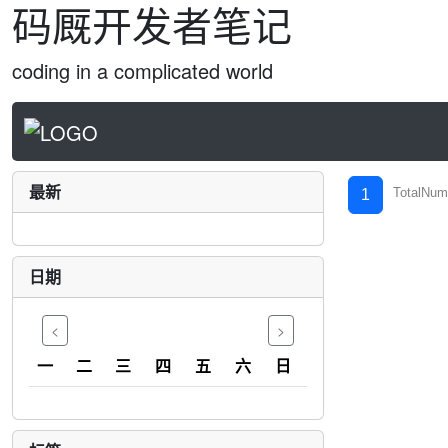
码厩开发者笔记
coding in a complicated world
最新
TotalNum
1
日期
<
>
一
二
三
四
五
六
日