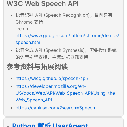
W3C Web Speech API
语音识别 API (Speech Recognition)，目前只有
Chrome 支持
Demo:
https://www.google.com/intl/en/chrome/demos/
speech.html
语音合成 API (Speech Synthesis)，需要操作系统
的语音引擎支持，主流浏览器都支持
参考资料与拓展阅读
https://wicg.github.io/speech-api/
https://developer.mozilla.org/en-
US/docs/Web/API/Web_Speech_API/Using_the_
Web_Speech_API
https://caniuse.com/?search=Speech
Python 解析 UserAgent