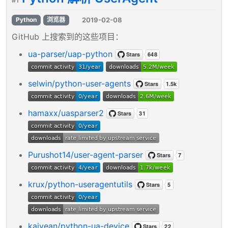
#1
2019-02-08
Python
浏览器
GitHub 上搜索到的这些项目：
ua-parser/uap-python
selwin/python-user-agents
hamaxx/uasparser2
Purushot14/user-agent-parser
krux/python-useragentutils
kaivean/python-ua-device