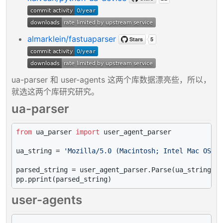
almarklein/fastuaparser
ua-parser 和 user-agents 这两个库数据漂亮些，所以，
就选这两个库研究研究。
ua-parser
from
 ua_parser 
import
 user_agent_parser

ua_string = 
'Mozilla/5.0 (Macintosh; Intel Mac OS X 
parsed_string = user_agent_parser.Parse(ua_string)

user-agents