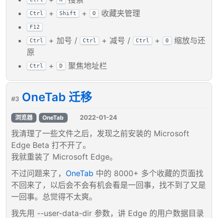
+
+
收藏夹管理
Ctrl
Shift
O
F12
+ 加号 /
+ 减号 /
+
缩放与还
Ctrl
Ctrl
Ctrl
0
原
+
聚焦地址栏
Ctrl
D
OneTab 迁移
#3
2022-01-24
浏览器
OneTab
我清理了一些文件之后，发现之前安装的 Microsoft
Edge Beta 打不开了。
我就重装了 Microsoft Edge。
不过问题来了，
OneTab
中的 8000+ 多个收藏的页面找
不回来了，以后会不会有机会看是一回事，找不到了又是
一回事。总觉得不太爽。
我先用 --user-data-dir 参数，讲 Edge 的用户数据目录