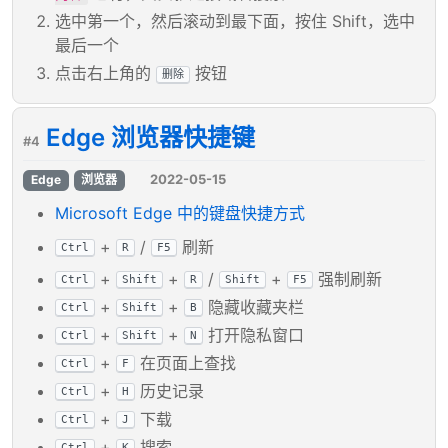
选中第一个，然后滚动到最下面，按住 Shift，选中
最后一个
点击右上角的
按钮
删除
Edge 浏览器快捷键
#4
2022-05-15
Edge
浏览器
Microsoft Edge 中的键盘快捷方式
+
/
刷新
Ctrl
R
F5
+
+
/
+
强制刷新
Ctrl
Shift
R
Shift
F5
+
+
隐藏收藏夹栏
Ctrl
Shift
B
+
+
打开隐私窗口
Ctrl
Shift
N
+
在页面上查找
Ctrl
F
+
历史记录
Ctrl
H
+
下载
Ctrl
J
+
搜索
Ctrl
K