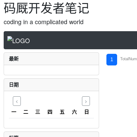
码厩开发者笔记
coding in a complicated world
最新
TotalNum
1
日期
<
>
一
二
三
四
五
六
日