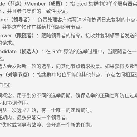
ode（节点）/Member（成员）
：指 etcd 集群中的单个服
本，并且参与集群的一致性协议。
ader（领导者）
：负责处理客户端写请求和协调日志复制的节点
，并将这些操作广播给其他跟随者节点。
llower（跟随者）
：跟随领导者的指令，接收并复制领导者发送
的请求。
ndidate（候选人）
：在 Raft 算法的选举过程中，当跟随者
态。
选人会发起新一轮的选举，向其他节点请求投票。如果获得多数
eer（对等节点）
：指集群中地位平等的其他节点，节点之间相互
（任期）
间概念，用于划分不同的选举周期，确保选举的正确性和防止过
步和协调作用。
期从一次选举开始，有一个唯一的递增编号。
任期内，最多只能有一个领导者。
举失败或领导者故障，会开启一个新的任期。