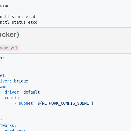
sion

cker)
:
pose.yml
3"
et:
iver:
bridge
am:
driver:
default
config:
-
subnet:
${NETWORK_CONFIG_SUBNET}
:
tworks: