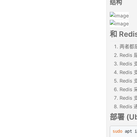
结构
和 Redi
两者都是 
Redis
Redi
Redis
Redi
Redis
Redi
Redis
部署 (Ub
sudo
 apt i