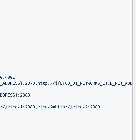
0:4001

_ADDRESS}:2379,http://${ETCD_01_NETWORKS_ETCD_NET_ADDRES
DDRESS}:2380

://etcd-1:2380,etcd-2=http://etcd-2:2380
