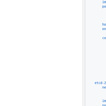
im
po
ho
en
co
          
          
          
          
          
          
          
          
etcd-2
ne
im
po