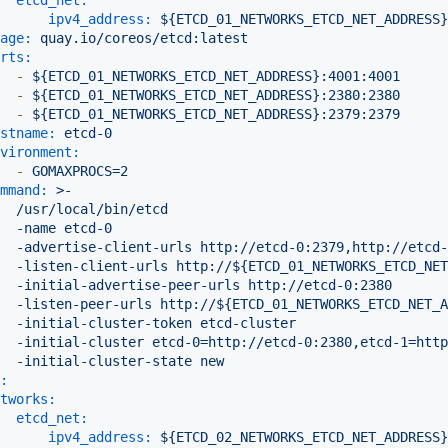
etcd_net:
ipv4_address:
${ETCD_01_NETWORKS_ETCD_NET_ADDRESS}
age:
quay.io/coreos/etcd:latest
rts:
-
${ETCD_01_NETWORKS_ETCD_NET_ADDRESS}:4001:4001
-
${ETCD_01_NETWORKS_ETCD_NET_ADDRESS}:2380:2380
-
${ETCD_01_NETWORKS_ETCD_NET_ADDRESS}:2379:2379
stname:
etcd-0
vironment:
-
GOMAXPROCS=2
mmand:
>-

  /usr/local/bin/etcd

  -name etcd-0

  -advertise-client-urls http://etcd-0:2379,http://etcd-
  -listen-client-urls http://${ETCD_01_NETWORKS_ETCD_NET
  -initial-advertise-peer-urls http://etcd-0:2380

  -listen-peer-urls http://${ETCD_01_NETWORKS_ETCD_NET_A
  -initial-cluster-token etcd-cluster

  -initial-cluster etcd-0=http://etcd-0:2380,etcd-1=http
:
tworks:
etcd_net:
ipv4_address:
${ETCD_02_NETWORKS_ETCD_NET_ADDRESS}