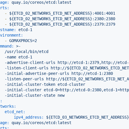
age:
quay.io/coreos/etcd:latest
rts:
-
${ETCD_02_NETWORKS_ETCD_NET_ADDRESS}:4001:4001
-
${ETCD_02_NETWORKS_ETCD_NET_ADDRESS}:2380:2380
-
${ETCD_02_NETWORKS_ETCD_NET_ADDRESS}:2379:2379
stname:
etcd-1
vironment:
-
GOMAXPROCS=2
mmand:
>-

  /usr/local/bin/etcd

  -name etcd-1

  -advertise-client-urls http://etcd-1:2379,http://etcd-
  -listen-client-urls http://${ETCD_02_NETWORKS_ETCD_NET
  -initial-advertise-peer-urls http://etcd-1:2380

  -listen-peer-urls http://${ETCD_02_NETWORKS_ETCD_NET_A
  -initial-cluster-token etcd-cluster

  -initial-cluster etcd-0=http://etcd-0:2380,etcd-1=http
:
tworks:
etcd_net:
ipv4_address:
${ETCD_03_NETWORKS_ETCD_NET_ADDRESS}
age:
quay.io/coreos/etcd:latest
rts: