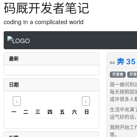
码厩开发者笔记
coding in a complicated world
最新
奔 3
#4
开发者
开发
日期
周一被问到
每天按照固
或许很多人
<
>
生活中充满
一
二
三
四
五
六
日
运气好的话
我刚开始工
等。