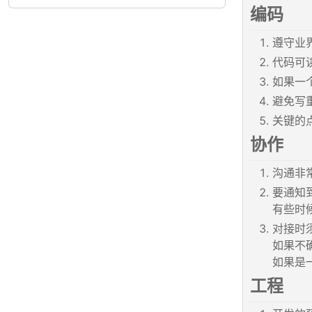
编码
遵守业
代码可
如果一
避免写
关键的
协作
沟通非
要通知
有些时
对接时
如果不
如果是
工程