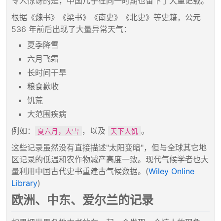
令人惊讶的是，中国几乎在同一时期也留下了大量记载。
根据《魏书》《梁书》《南史》《北史》等史籍，公元
536 年前后出现了大量异常天气：
夏季降雪
六月飞霜
长时间干旱
粮食歉收
饥荒
大范围疾病
例如：
，以及
。
夏六月，大雪
天下大饥
这些记录虽然没有直接描述"太阳变暗"，但与全球其它地
区记录的低温和农作物减产高度一致。现代气候学者也大
量利用中国古代史书重建古气候数据。(
Wiley Online
Library
)
欧洲、中东、爱尔兰的记录