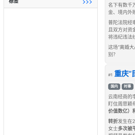
标签
>>>
名下有数千
金、境内外
普陀法院经
且双方对资
将违纪违法
这场"离婚
别？
重庆“
#1
国内
时事
云南经商的
盯住周思颖
价值数亿）和
转折
发生在2
女士
多次被