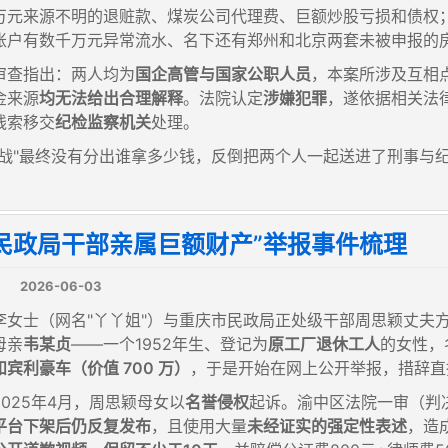
万元来源不明的退赃款、煤炭公司代理费、巨额炒股亏损和债权
账户有数千万元异常流水、名下还有郑州和北京两套未被申报的
审查指出：两人均为
国企高管与国家公职人员
，本案所涉及互相
金来源
均无法给出合理解释
。法院认定
涉嫌犯罪
，遂依据相关法
线索移交
纪检监察机关
处理。
大战"最终没有分出谁拿多少钱，反倒把两个人一起送进了刑事与
民政局干部亲属巨额财产”举报事件梳理
2026-06-03
李女士（网名"丫丫姐"）与重庆市民政局正处级干部周思颖丈夫
母亲
韦某贞
——一个1952年生、登记为
原工厂退休工人
的女性，
宾利豪车（价值 700 万）
，于是开始在网上公开举报，措辞直指
025年4月，周思颖母女以
名誉侵权
起诉。渝中区法院一审（判决
平台下架后仍反复发布
，且使用大量
未经证实的强定性表述
，造