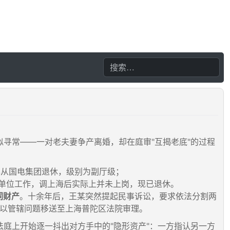
寻常——一对老夫妻争产离婚，却在庭审"互揭老底"的过程
6年从国电集团退休，级别为副厅级；
属单位工作，调上海后实际上并未上岗，现已退休。
同财产
。十余年后，王某突然提起民事诉讼，要求依法分割两
以管辖问题移送至上海普陀区法院审理。
庭上开始逐一抖出对方手中的"隐形资产"：一方指认另一方