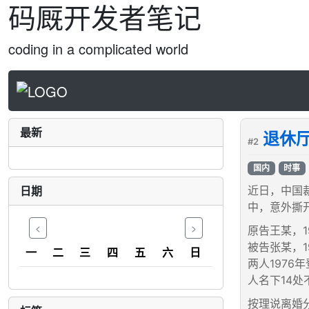
码厩开发者笔记
coding in a complicated world
最新
退休
#2
国内
时事
日期
近日，中国
中，意外撕
<
>
原告王某，
被告张某，
一
二
三
四
五
六
日
两人1976
人名下14
按理说离婚