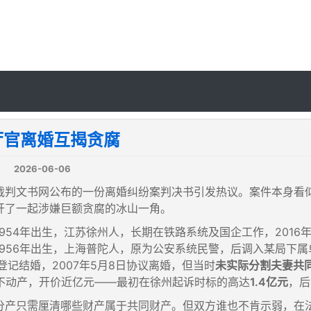
厅官离婚互揭贪腐
2026-06-06
裁判文书网公布的一份离婚纠纷案判决书引发热议。案件本身看似
开了一起涉嫌巨额贪腐的冰山一角。
1954年出生，江苏徐州人，长期在铁路系统及国企工作，201
1956年出生，上海普陀人，原为公安系统民警，后调入某局下
年登记结婚，2007年5月8日协议离婚，但当时
未实际分割夫妻共
处不动产，开价近亿元——最初在徐州起诉时标的高达
1.4亿元
，后
分产只需厘清哪些财产属于共同财产。但双方谁也不肯示弱，在法