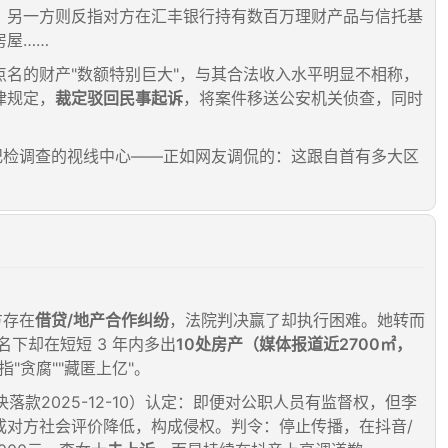
；另一方则反指对方在汇丰银行持有数百万理财产品与信托基
房屋……
点名的财产"数额特别巨大"，与其合法收入水平明显不相称，
律规定，
裁定驳回民事起诉
，将案件移送公安机关侦查，同时
纪检调查的视线中心——正如网友调侃的：这跟自首有多大区
方存在
借贷/地产合作纠纷
，法院判决赢了却执行困难。她转而
名下却在短短 3 年内多出
10处房产（媒体报道近2700㎡，
"贪腐""藏匿上亿"。
落款2025-12-10）认定：即便对公职人员有监督权，但李
成对方社会评价降低，构成侵权。判令：停止传播，在抖音/