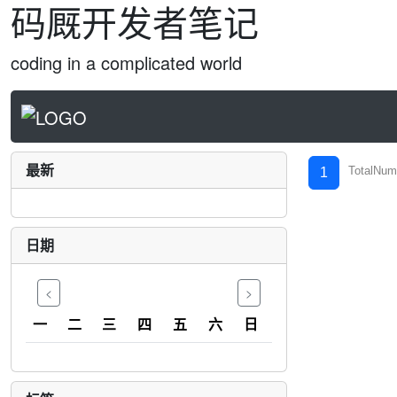
码厩开发者笔记
coding in a complicated world
最新
TotalNum
1
日期
<
>
一
二
三
四
五
六
日