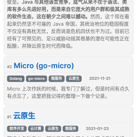
壁垒。
Java 与其他语言竞争，底气从来不在于语法、类
库有多么先进好用，而是来自它庞大的用户群和极其成熟
的软件生态，这在朝夕之间难以撼动。
然而，这个现在看
起来仍然坚不可摧的 Java 帝国，其统治地位的稳固程度
不仅没有高枕无忧，反而说是危机四伏也不为过。目前已
经有了可预见的、足以威胁动摇其根基的潜在可能性正在
酝酿，并随云原生时代而降临。
Micro (go-micro)
#2
2021-11-21
Golang
go-micro
微服务
云原生
Micro 上次作妖的时候，我专门了解过，但是时间有点久
有点忘了，这里把我记得的整理一下做个记录。
云原生
#1
2021-01-23
软件开发
云计算
云原生
微服务