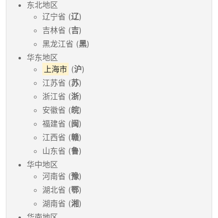
东北地区
辽宁省 (
辽
)
吉林省 (
吉
)
黑龙江省 (
黑
)
华东地区
上海市
(
沪
)
江苏省 (
苏
)
浙江省 (
浙
)
安徽省 (
皖
)
福建省 (
闽
)
江西省 (
赣
)
山东省 (
鲁
)
华中地区
河南省 (
豫
)
湖北省 (
鄂
)
湖南省 (
湘
)
华南地区