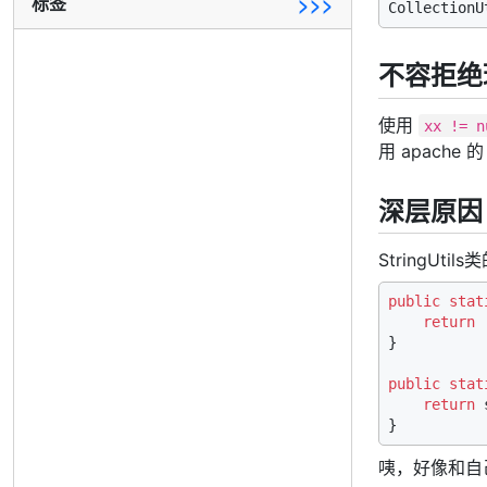
标签
>>>
不容拒绝
使用
xx != n
用 apach
深层原因
StringUtil
public
stat
return
 
}

public
stat
return
 
咦，好像和自