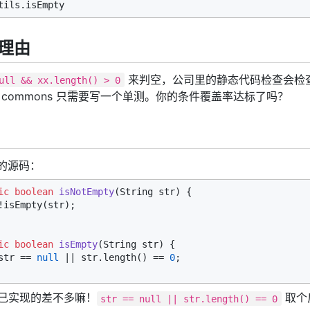
理由
来判空，公司里的静态代码检查会检
ull && xx.length() > 0
e 的 commons 只需要写一个单测。你的条件覆盖率达标了吗？
s类的源码：
ic
boolean
isNotEmpty
(String str)
 {

!isEmpty(str);

ic
boolean
isEmpty
(String str)
 {

str == 
null
 || str.length() == 
0
;

己实现的差不多嘛！
取个
str == null || str.length() == 0