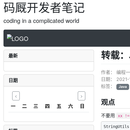
码厩开发者笔记
coding in a complicated world
转载：
最新
作者：
编程
日期：
2021-
日期
标签：
Java
<
>
观点
一
二
三
四
五
六
日
不要用
xx !=
StringUtils